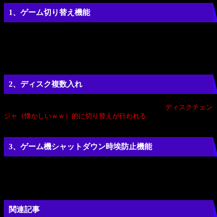
1、ゲーム切り替え機能
2つのゲームを同時に進行させるやりたくなるときってないですか？
例えば極端な話、アクションゲームをしていて疲れたので、ノベル
系アドベンチャーゲームをやり始める。ゲームは終了ではなく中
断。
2、ディスク複数入れ
例えば、PS５のゲームとPS4のゲームをやっていたら
ディスクチェン
ジャ（懐かしいｗｗ）的に切り替えが行われる
。
特に互換性あるなら尚更あってもいいと思うんですよねぇ～。
3、ゲーム機シャットダウン時埃防止機能
私的にいつも埃がまとわりつきやすい電子機器なのでｗｗｗ
毎回埃を払うときに隙間があるとそこに詰まるのが気になるので、
さら～と落とせたらありがたい。（趣旨から離れている？
関連記事