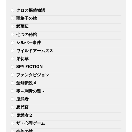
クロス探偵物語
雨格子の館
武蔵伝
七つの秘館
シルバー事件
ワイルドアームズ３
弟切草
SPY FICTION
ファンタビジョン
聖剣伝説４
零～刺青の聲～
鬼武者
悪代官
鬼武者２
ザ・心理ゲーム
奈落の城