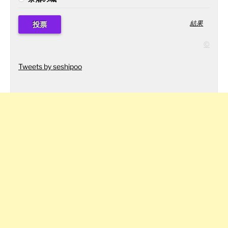
結果
©
Tweets by seshipoo