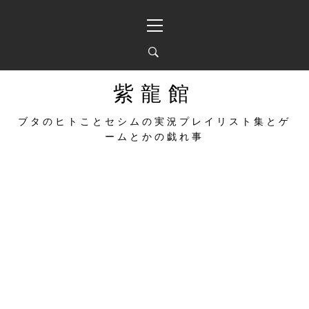
コ
メ
ン
イ
テ
ン
ン
メ
ツ
ニ
へ
ュ
紫龍館
ス
ー
キ
ブタのヒトことセシムの実況プレイリスト集とゲ
ッ
ームとかの戯れ事
プ