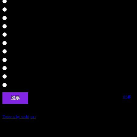
ワイルドアームズ３
弟切草
SPY FICTION
ファンタビジョン
聖剣伝説４
零～刺青の聲～
鬼武者
悪代官
鬼武者２
ザ・心理ゲーム
奈落の城
結果
Tweets by seshipoo