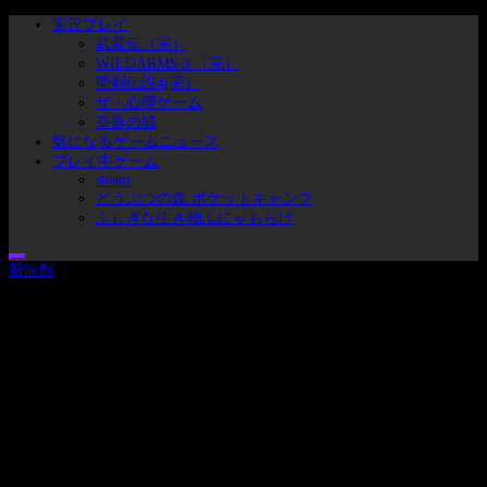
コ
メ
実況プレイ
ン
イ
武蔵伝（完）
テ
ン
WILDARMS３（完）
ン
メ
聖剣伝説4(完）
ツ
ニ
ザ・心理ゲーム
へ
ュ
奈落の城
ス
ー
気になるゲームニュース
キ
プレイ中ゲーム
ッ
steam
どうぶつの森 ポケットキャンプ
プ
ふしぎな生き物ふにゃもらけ
紫龍館
ブタのヒトことセシムの実況プレイリスト集とゲームとかの戯れ事