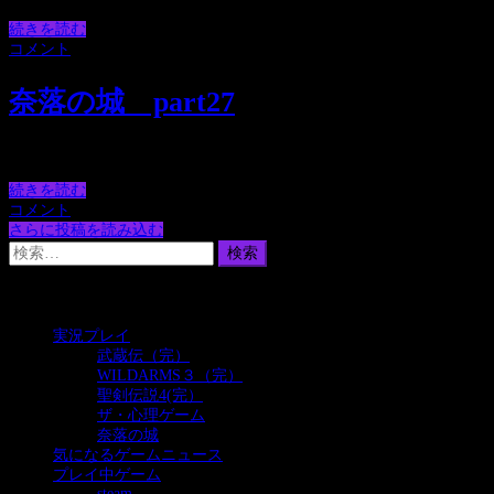
続きを読む
コメント
奈落の城 part27
久々に見るねぇ～
続きを読む
コメント
さらに投稿を読み込む
検
索:
カテゴリー
実況プレイ
(385)
武蔵伝（完）
(93)
WILDARMS３（完）
(189)
聖剣伝説4(完）
(63)
ザ・心理ゲーム
(6)
奈落の城
(34)
気になるゲームニュース
(32)
プレイ中ゲーム
(24)
steam
(5)