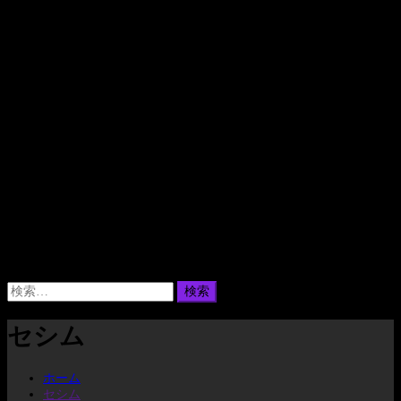
検
索:
セシム
ホーム
セシム