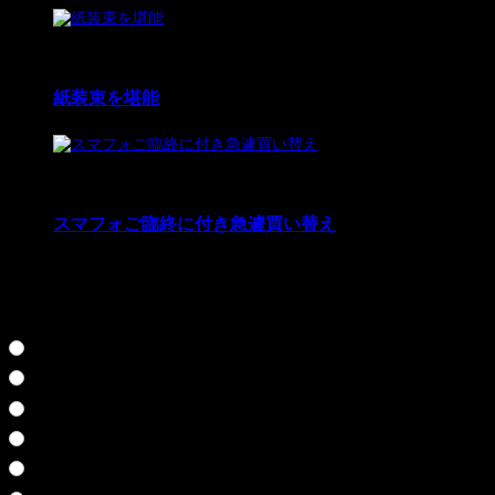
4
16 Sep 2022
紙装束を堪能
5
21 Mar 2021
スマフォご臨終に付き急遽買い替え
好きだった実況プレイ投票お願いします☆人気があれ
ば、再度・・・とか考えるかも知れません♪
クロス探偵物語
雨格子の館
武蔵伝
七つの秘館
シルバー事件