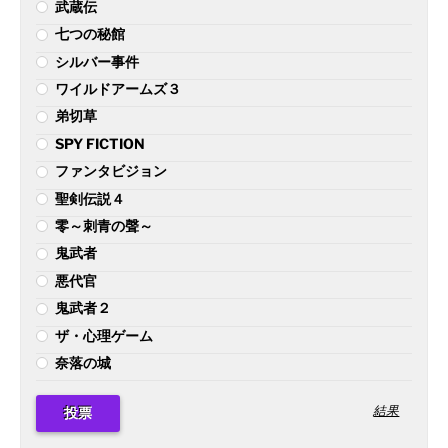
武蔵伝
七つの秘館
シルバー事件
ワイルドアームズ３
弟切草
SPY FICTION
ファンタビジョン
聖剣伝説４
零～刺青の聲～
鬼武者
悪代官
鬼武者２
ザ・心理ゲーム
奈落の城
結果