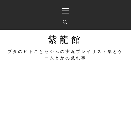
コ
メ
ン
イ
テ
ン
ン
メ
ツ
ニ
へ
ュ
紫龍館
ス
ー
キ
ブタのヒトことセシムの実況プレイリスト集とゲ
ッ
ームとかの戯れ事
プ