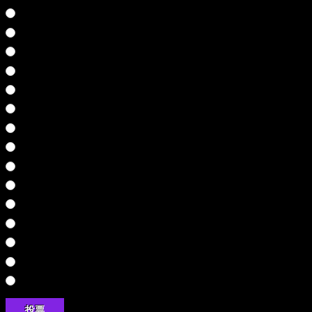
雨格子の館
武蔵伝
七つの秘館
シルバー事件
ワイルドアームズ３
弟切草
SPY FICTION
ファンタビジョン
聖剣伝説４
零～刺青の聲～
鬼武者
悪代官
鬼武者２
ザ・心理ゲーム
奈落の城