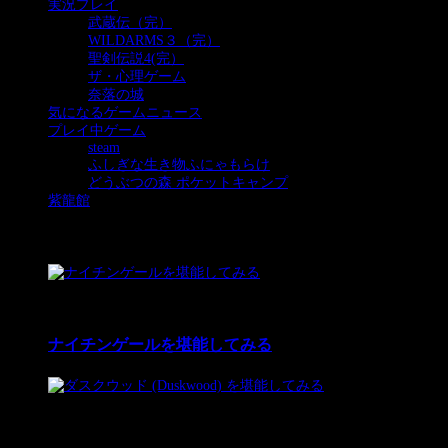
実況プレイ
(385)
武蔵伝（完）
(93)
WILDARMS３（完）
(189)
聖剣伝説4(完）
(63)
ザ・心理ゲーム
(6)
奈落の城
(34)
気になるゲームニュース
(32)
プレイ中ゲーム
(24)
steam
(5)
ふしぎな生き物ふにゃもらけ
(5)
どうぶつの森 ポケットキャンプ
(10)
紫龍館
(39)
プレイ中ゲーム
1
11 Dec 2025
ナイチンゲールを堪能してみる
2
12 Feb 2024