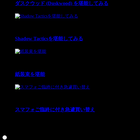
ダスクウッド (Duskwood) を堪能してみる
3
12 Nov 2022
Shadow Tacticsを堪能してみる
4
16 Sep 2022
紙装束を堪能
5
21 Mar 2021
スマフォご臨終に付き急遽買い替え
好きだった実況プレイ投票お願いします☆人気があれば、
クロス探偵物語