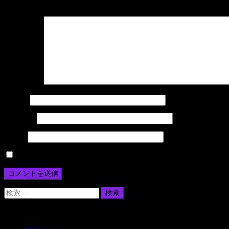
ナ
メールアドレスが公開されることはありません。
※
が付いている欄
ビ
ゲ
ー
コメント
※
シ
名前
※
ョ
メール
※
ン
サイト
次回のコメントで使用するためブラウザーに自分の名前、メール
検
索:
カテゴリー