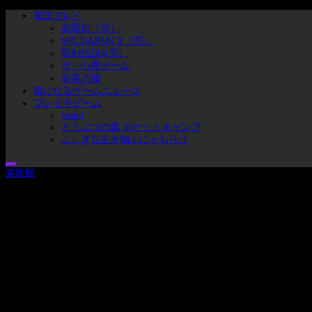
コ
メ
実況プレイ
ン
イ
武蔵伝（完）
テ
ン
WILDARMS３（完）
ン
メ
聖剣伝説4(完）
ツ
ニ
ザ・心理ゲーム
へ
ュ
奈落の城
ス
ー
気になるゲームニュース
キ
プレイ中ゲーム
ッ
steam
どうぶつの森 ポケットキャンプ
プ
ふしぎな生き物ふにゃもらけ
紫龍館
ブタのヒトことセシムの実況プレイリスト集とゲームとかの戯れ事