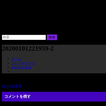
検
索:
20200101221959-2
ホーム
プレイ中ゲーム
あけおめ企画
前
あけおめ企画
投
の
投
コメントを残す
稿
稿: