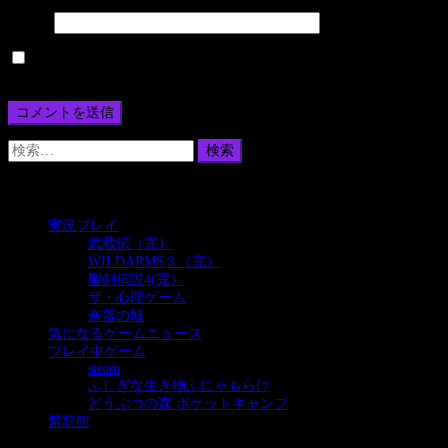
サイト
次回のコメントで使用するためブラウザーに自分の名前、メール
アドレス、サイトを保存する。
検
索:
カテゴリー
実況プレイ
(385)
武蔵伝（完）
(93)
WILDARMS３（完）
(189)
聖剣伝説4(完）
(63)
ザ・心理ゲーム
(6)
奈落の城
(34)
気になるゲームニュース
(32)
プレイ中ゲーム
(24)
steam
(5)
ふしぎな生き物ふにゃもらけ
(5)
どうぶつの森 ポケットキャンプ
(10)
紫龍館
(39)