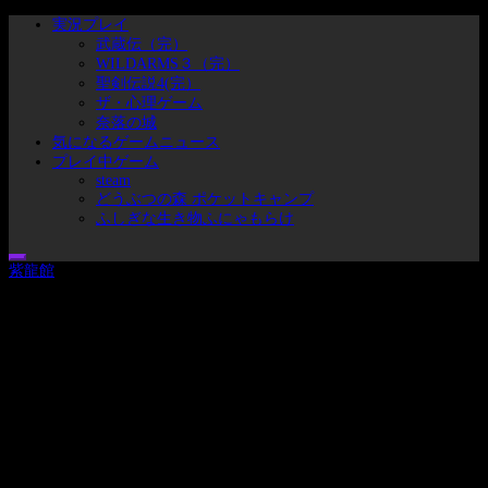
コ
メ
実況プレイ
ン
イ
武蔵伝（完）
テ
ン
WILDARMS３（完）
ン
メ
聖剣伝説4(完）
ツ
ニ
ザ・心理ゲーム
へ
ュ
奈落の城
ス
ー
気になるゲームニュース
キ
プレイ中ゲーム
ッ
steam
どうぶつの森 ポケットキャンプ
プ
ふしぎな生き物ふにゃもらけ
紫龍館
ブタのヒトことセシムの実況プレイリスト集とゲームとかの戯れ事