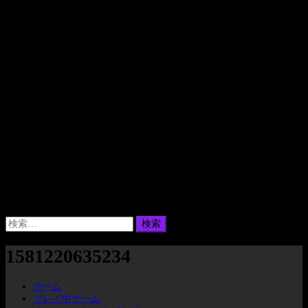
検
索:
1581220635234
ホーム
プレイ中ゲーム