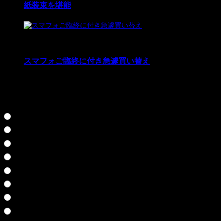
紙装束を堪能
5
21 Mar 2021
スマフォご臨終に付き急遽買い替え
好きだった実況プレイ投票お願いします☆人気があれ
ば、再度・・・とか考えるかも知れません♪
クロス探偵物語
雨格子の館
武蔵伝
七つの秘館
シルバー事件
ワイルドアームズ３
弟切草
SPY FICTION