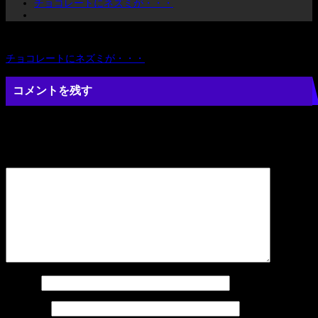
チョコレートにネズミが・・・
前
チョコレートにネズミが・・・
投
の
投
コメントを残す
稿
稿:
ナ
メールアドレスが公開されることはありません。
※
が付いている欄
は必須項目です
ビ
コメント
※
ゲ
ー
シ
ョ
名前
※
メール
※
ン