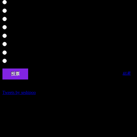
ファンタビジョン
聖剣伝説４
零～刺青の聲～
鬼武者
悪代官
鬼武者２
ザ・心理ゲーム
奈落の城
結果
Tweets by seshipoo