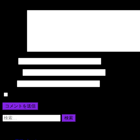
ナ
メールアドレスが公開されることはありません。
※
が付いている欄
ビ
ゲ
ー
コメント
※
シ
名前
※
ョ
メール
※
ン
サイト
次回のコメントで使用するためブラウザーに自分の名前、メール
検
索:
カテゴリー