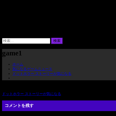
検
索:
game1
ホーム
気になるゲームニュース
ドットホラー ストーリーが気になる
前
ドットホラー ストーリーが気になる
投
の
投
コメントを残す
稿
稿: