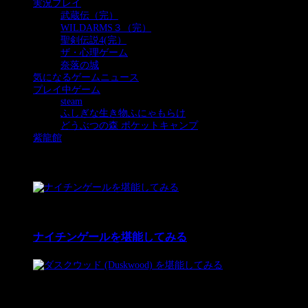
実況プレイ
(385)
武蔵伝（完）
(93)
WILDARMS３（完）
(189)
聖剣伝説4(完）
(63)
ザ・心理ゲーム
(6)
奈落の城
(34)
気になるゲームニュース
(32)
プレイ中ゲーム
(24)
steam
(5)
ふしぎな生き物ふにゃもらけ
(5)
どうぶつの森 ポケットキャンプ
(10)
紫龍館
(39)
プレイ中ゲーム
1
11 Dec 2025
ナイチンゲールを堪能してみる
2
12 Feb 2024