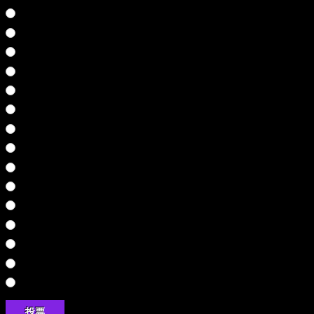
雨格子の館
武蔵伝
七つの秘館
シルバー事件
ワイルドアームズ３
弟切草
SPY FICTION
ファンタビジョン
聖剣伝説４
零～刺青の聲～
鬼武者
悪代官
鬼武者２
ザ・心理ゲーム
奈落の城