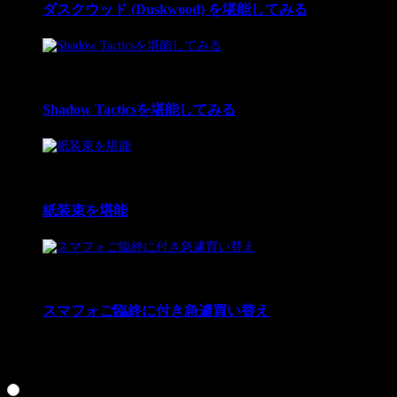
ダスクウッド (Duskwood) を堪能してみる
3
12 Nov 2022
Shadow Tacticsを堪能してみる
4
16 Sep 2022
紙装束を堪能
5
21 Mar 2021
スマフォご臨終に付き急遽買い替え
好きだった実況プレイ投票お願いします☆人気があれば、
クロス探偵物語