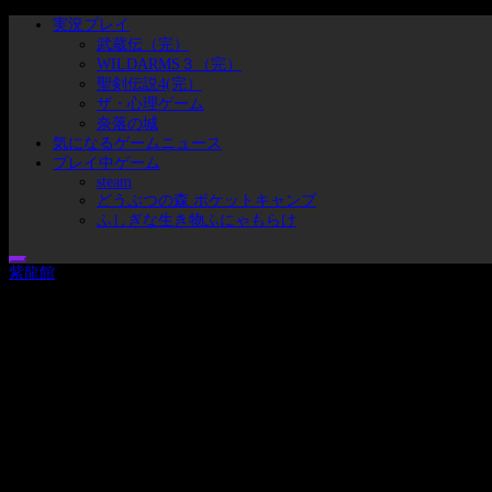
コ
メ
実況プレイ
ン
イ
武蔵伝（完）
テ
ン
WILDARMS３（完）
ン
メ
聖剣伝説4(完）
ツ
ニ
ザ・心理ゲーム
へ
ュ
奈落の城
ス
ー
気になるゲームニュース
キ
プレイ中ゲーム
ッ
steam
どうぶつの森 ポケットキャンプ
プ
ふしぎな生き物ふにゃもらけ
紫龍館
ブタのヒトことセシムの実況プレイリスト集とゲームとかの戯れ事