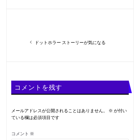
投
前
ドットホラー ストーリーが気になる
の
稿
投
稿:
ナ
ビ
コメントを残す
ゲ
ー
メールアドレスが公開されることはありません。
※
が付い
ている欄は必須項目です
シ
ョ
コメント
※