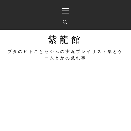
コ
メ
ン
イ
テ
ン
ン
メ
ツ
ニ
へ
ュ
紫龍館
ス
ー
キ
ブタのヒトことセシムの実況プレイリスト集とゲ
ッ
ームとかの戯れ事
プ