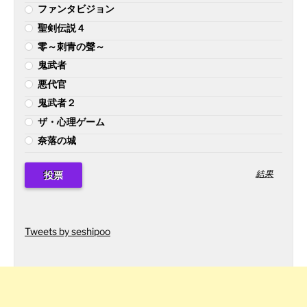
ファンタビジョン
聖剣伝説４
零～刺青の聲～
鬼武者
悪代官
鬼武者２
ザ・心理ゲーム
奈落の城
結果
Tweets by seshipoo