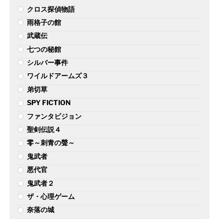
クロス探偵物語
雨格子の館
武蔵伝
七つの秘館
シルバー事件
ワイルドアームズ３
弟切草
SPY FICTION
ファンタビジョン
聖剣伝説４
零～刺青の聲～
鬼武者
悪代官
鬼武者２
ザ・心理ゲーム
奈落の城