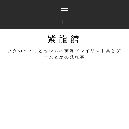
コ
メ
ン
イ
テ
ン
ン
メ
ツ
ニ
へ
ュ
紫龍館
ス
ー
キ
ブタのヒトことセシムの実況プレイリスト集とゲ
ッ
ームとかの戯れ事
プ