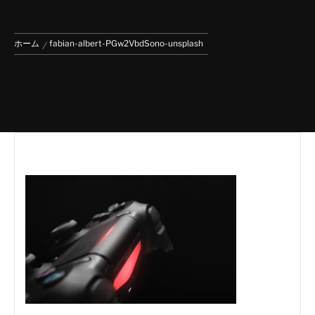
ホーム
fabian-albert-PGw2VbdSono-unsplash