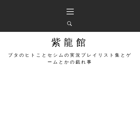
コ
メ
ン
イ
テ
ン
ン
メ
ツ
ニ
へ
ュ
紫龍館
ス
ー
キ
ブタのヒトことセシムの実況プレイリスト集とゲ
ッ
ームとかの戯れ事
プ