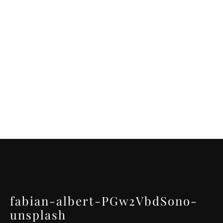
fabian-albert-PGw2VbdSono-
unsplash