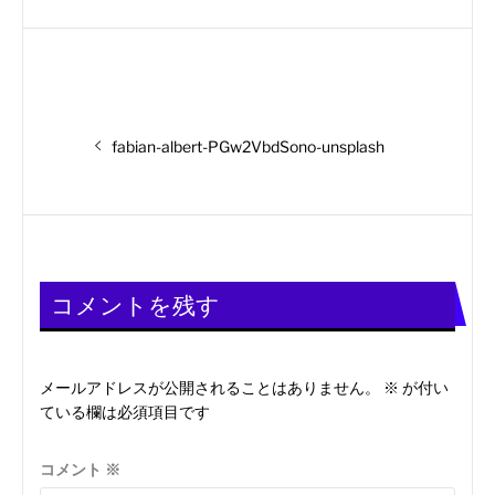
投
前
fabian-albert-PGw2VbdSono-unsplash
の
稿
投
稿:
ナ
ビ
コメントを残す
ゲ
ー
メールアドレスが公開されることはありません。
※
が付い
ている欄は必須項目です
シ
ョ
コメント
※