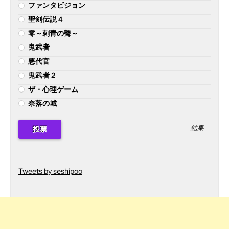
ファンタビジョン
聖剣伝説４
零～刺青の聲～
鬼武者
悪代官
鬼武者２
ザ・心理ゲーム
奈落の城
結果
Tweets by seshipoo