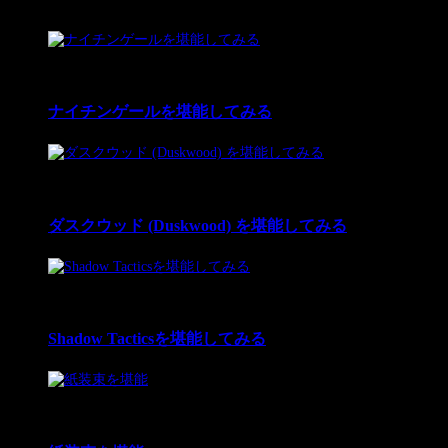
プレイ中ゲーム
1
11 Dec 2025
ナイチンゲールを堪能してみる
2
12 Feb 2024
ダスクウッド (Duskwood) を堪能してみる
3
12 Nov 2022
Shadow Tacticsを堪能してみる
4
16 Sep 2022