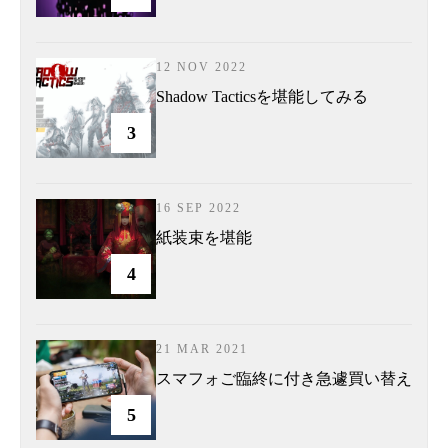
12 NOV 2022
Shadow Tacticsを堪能してみる
3
16 SEP 2022
紙装束を堪能
4
21 MAR 2021
スマフォご臨終に付き急遽買い替え
5