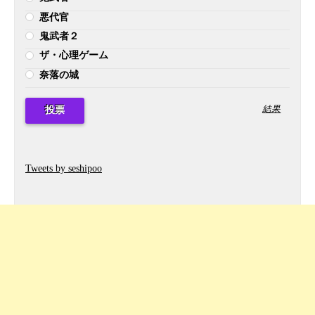
悪代官
鬼武者２
ザ・心理ゲーム
奈落の城
結果
Tweets by seshipoo