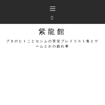
コ
メ
ン
イ
テ
ン
ン
メ
ツ
ニ
へ
ュ
紫龍館
ス
ー
キ
ブタのヒトことセシムの実況プレイリスト集とゲ
ッ
ームとかの戯れ事
プ