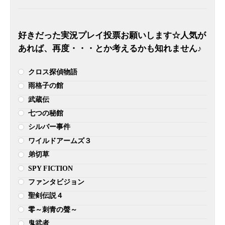
好きだった実況プレイ投票お願いします☆人気が
あれば、再度・・・とか考えるかも知れません♪
クロス探偵物語
雨格子の館
武蔵伝
七つの秘館
シルバー事件
ワイルドアームズ３
弟切草
SPY FICTION
ファンタビジョン
聖剣伝説４
零～刺青の聲～
鬼武者