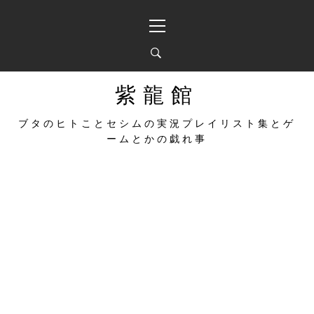
コ
メ
ン
イ
テ
ン
ン
メ
ツ
ニ
へ
ュ
紫龍館
ス
ー
キ
ブタのヒトことセシムの実況プレイリスト集とゲ
ッ
ームとかの戯れ事
プ