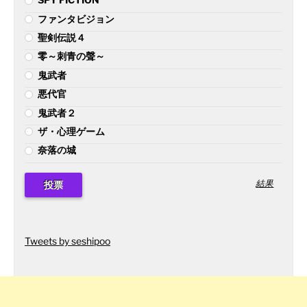
ファンタビジョン
聖剣伝説４
零～刺青の聲～
鬼武者
悪代官
鬼武者２
ザ・心理ゲーム
奈落の城
結果
Tweets by seshipoo