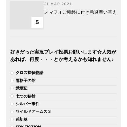
21 MAR 2021
スマフォご臨終に付き急遽買い替え
5
好きだった実況プレイ投票お願いします☆人気が
あれば、再度・・・とか考えるかも知れません♪
クロス探偵物語
雨格子の館
武蔵伝
七つの秘館
シルバー事件
ワイルドアームズ３
弟切草
SPY FICTION