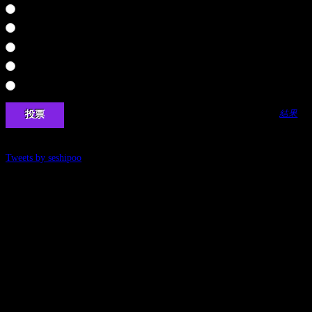
鬼武者
悪代官
鬼武者２
ザ・心理ゲーム
奈落の城
結果
Tweets by seshipoo