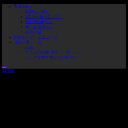
コ
メ
実況プレイ
ン
イ
武蔵伝（完）
テ
ン
WILDARMS３（完）
ン
メ
聖剣伝説4(完）
ツ
ニ
ザ・心理ゲーム
へ
ュ
奈落の城
ス
ー
気になるゲームニュース
キ
プレイ中ゲーム
ッ
steam
どうぶつの森 ポケットキャンプ
プ
ふしぎな生き物ふにゃもらけ
紫龍館
ブタのヒトことセシムの実況プレイリスト集とゲームとかの戯れ事