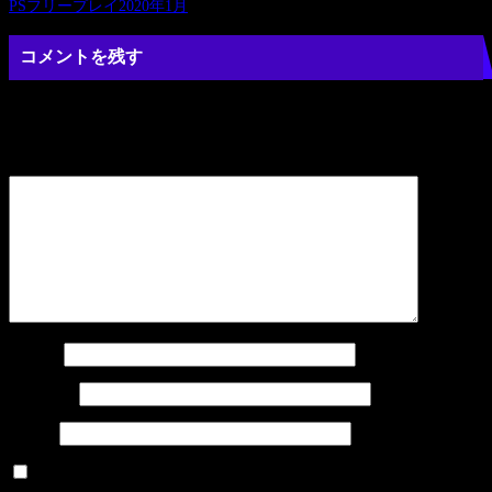
の
次
PSフリープレイ2020年1月
投
の
稿
稿:
投
コメントを残す
稿:
ナ
メールアドレスが公開されることはありません。
※
が付いている欄
は必須項目です
ビ
コメント
※
ゲ
ー
シ
ョ
名前
※
ン
メール
※
サイト
次回のコメントで使用するためブラウザーに自分の名前、メール