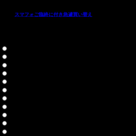
21 Mar 2021
スマフォご臨終に付き急遽買い替え
好きだった実況プレイ投票お願いします☆人気があれ
ば、再度・・・とか考えるかも知れません♪
クロス探偵物語
雨格子の館
武蔵伝
七つの秘館
シルバー事件
ワイルドアームズ３
弟切草
SPY FICTION
ファンタビジョン
聖剣伝説４
零～刺青の聲～