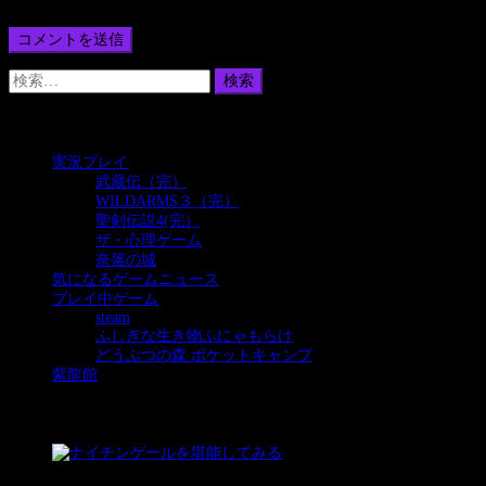
アドレス、サイトを保存する。
検
索:
カテゴリー
実況プレイ
(385)
武蔵伝（完）
(93)
WILDARMS３（完）
(189)
聖剣伝説4(完）
(63)
ザ・心理ゲーム
(6)
奈落の城
(34)
気になるゲームニュース
(32)
プレイ中ゲーム
(24)
steam
(5)
ふしぎな生き物ふにゃもらけ
(5)
どうぶつの森 ポケットキャンプ
(10)
紫龍館
(39)
プレイ中ゲーム
1