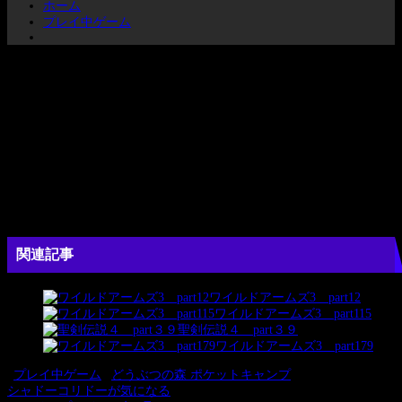
ホーム
プレイ中ゲーム
橋が出て来たのでちょうどいいとばかりに飾って見ました♪
晴れ着を着て蝶々を捕まえる様は…（笑）
褒められたが変出者にしか見えない(ﾟ.ﾟ)
関連記事
ワイルドアームズ3 part12
ワイルドアームズ3 part115
聖剣伝説４ part３９
ワイルドアームズ3 part179
#
プレイ中ゲーム
#
どうぶつの森 ポケットキャンプ
前
シャドーコリドーが気になる
投