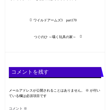
投
前
ワイルドアームズ3 part170
の
稿
投
稿:
次
つぐのひ ～囁く玩具の家～
ナ
の
投
ビ
稿:
ゲ
ー
コメントを残す
シ
メールアドレスが公開されることはありません。
※
が付い
ョ
ている欄は必須項目です
ン
コメント
※