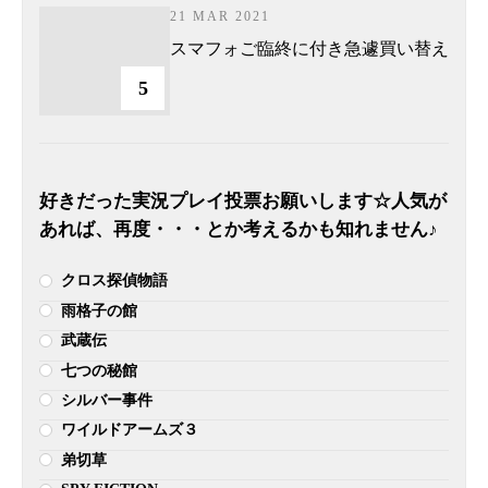
21 MAR 2021
スマフォご臨終に付き急遽買い替え
5
好きだった実況プレイ投票お願いします☆人気が
あれば、再度・・・とか考えるかも知れません♪
クロス探偵物語
雨格子の館
武蔵伝
七つの秘館
シルバー事件
ワイルドアームズ３
弟切草