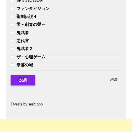
SPY FICTION
ファンタビジョン
聖剣伝説４
零～刺青の聲～
鬼武者
悪代官
鬼武者２
ザ・心理ゲーム
奈落の城
結果
Tweets by seshipoo