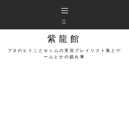
コ
メ
ン
イ
テ
ン
ン
メ
ツ
ニ
へ
ュ
紫龍館
ス
ー
キ
ブタのヒトことセシムの実況プレイリスト集とゲ
ッ
ームとかの戯れ事
プ