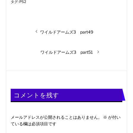
タグ:
PS2
投
前
ワイルドアームズ3 part49
の
稿
投
稿:
次
ワイルドアームズ3 part51
ナ
の
投
ビ
稿:
ゲ
ー
コメントを残す
シ
メールアドレスが公開されることはありません。
※
が付い
ョ
ている欄は必須項目です