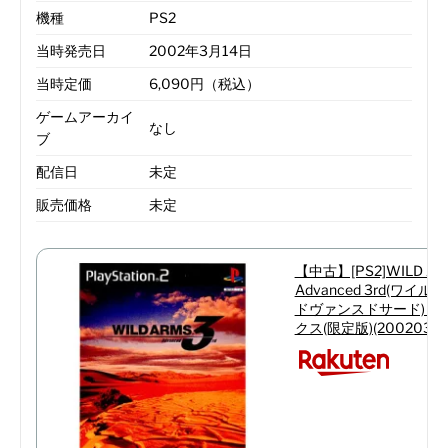
機種
PS2
当時発売日
2002年3月14日
当時定価
6,090円（税込）
ゲームアーカイ
なし
ブ
配信日
未定
販売価格
未定
【中古】[PS2]WILD A
Advanced 3rd(ワイ
ドヴァンスドサード) 
クス(限定版)(20020314