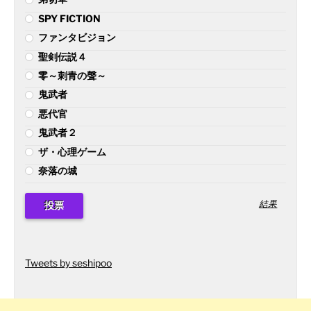
SPY FICTION
ファンタビジョン
聖剣伝説４
零～刺青の聲～
鬼武者
悪代官
鬼武者２
ザ・心理ゲーム
奈落の城
結果
Tweets by seshipoo