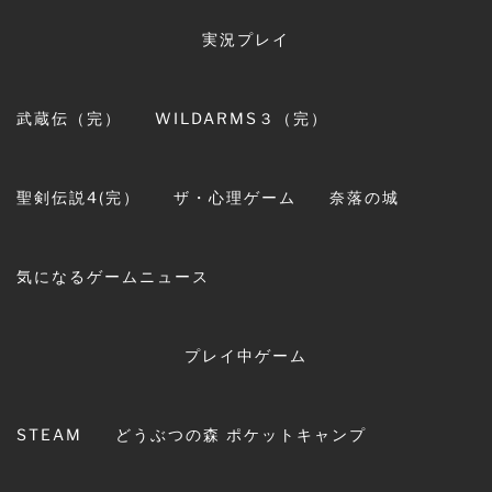
コ
ン
実況プレイ
テ
ン
ツ
武蔵伝（完）
WILDARMS３（完）
へ
紫龍館
ス
キ
ブタのヒトことセシムの実況プレイリスト集とゲ
聖剣伝説4(完）
ザ・心理ゲーム
奈落の城
ッ
ームとかの戯れ事
プ
気になるゲームニュース
プレイ中ゲーム
STEAM
どうぶつの森 ポケットキャンプ