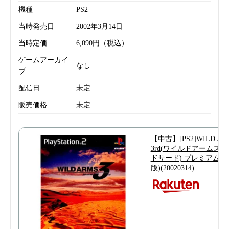
機種
PS2
当時発売日
2002年3月14日
当時定価
6,090円（税込）
ゲームアーカイ
なし
ブ
配信日
未定
販売価格
未定
【中古】[PS2]WILD ARMS
3rd(ワイルドアームズ 
ドサード) プレミアムボ
版)(20020314)