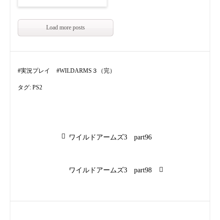
Load more posts
#
実況プレイ
#
WILDARMS３（完）
タグ:
PS2
投
前
ワイルドアームズ3 part96
の
稿
投
稿:
次
ワイルドアームズ3 part98
ナ
の
投
ビ
稿: