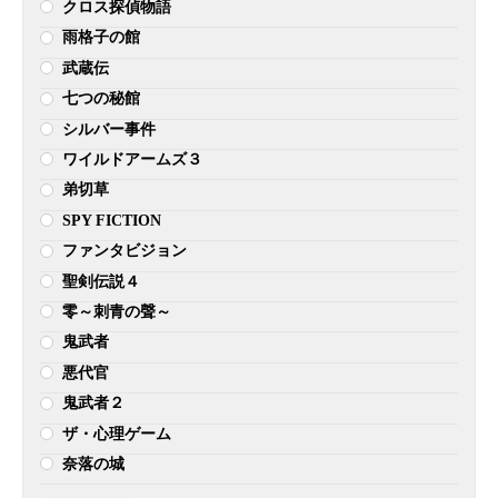
クロス探偵物語
雨格子の館
武蔵伝
七つの秘館
シルバー事件
ワイルドアームズ３
弟切草
SPY FICTION
ファンタビジョン
聖剣伝説４
零～刺青の聲～
鬼武者
悪代官
鬼武者２
ザ・心理ゲーム
奈落の城