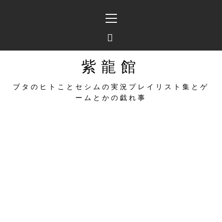
コ
メ
ン
イ
テ
ン
ン
メ
ツ
ニ
へ
ュ
紫龍館
ス
ー
キ
ブタのヒトことセシムの実況プレイリスト集とゲ
ッ
ームとかの戯れ事
プ