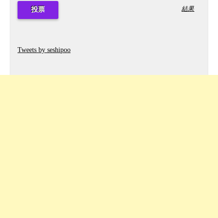
結果
Tweets by seshipoo