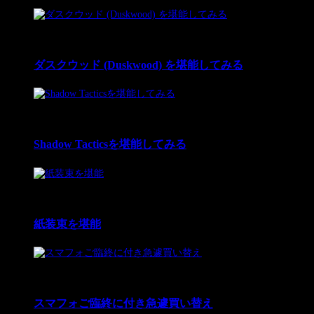
2
12 Feb 2024
ダスクウッド (Duskwood) を堪能してみる
3
12 Nov 2022
Shadow Tacticsを堪能してみる
4
16 Sep 2022
紙装束を堪能
5
21 Mar 2021
スマフォご臨終に付き急遽買い替え