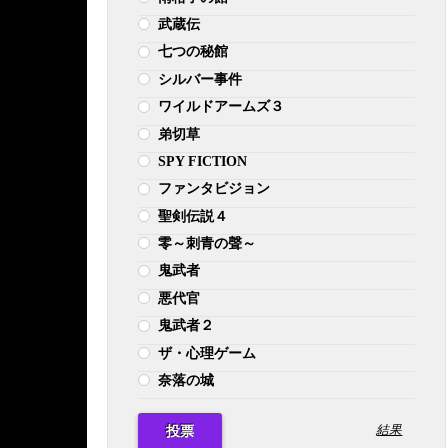
武蔵伝
七つの秘館
シルバー事件
ワイルドアームズ３
弟切草
SPY FICTION
ファンタビジョン
聖剣伝説４
零～刺青の聲～
鬼武者
悪代官
鬼武者２
ザ・心理ゲーム
奈落の城
結果