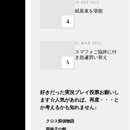
16 SEP 2022
紙装束を堪能
4
21 MAR 2021
スマフォご臨終に付
き急遽買い替え
5
好きだった実況プレイ投票お願いし
ます☆人気があれば、再度・・・と
か考えるかも知れません♪
クロス探偵物語
雨格子の館