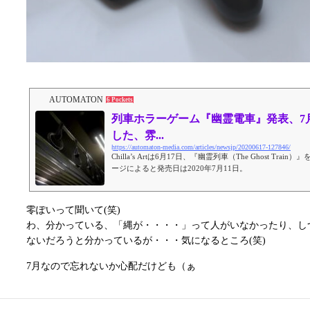
AUTOMATON
6 Pockets
列車ホラーゲーム『幽霊電車』発表、7
した、雰...
https://automaton-media.com/articles/newsjp/20200617-127846/
Chilla’s Artは6月17日、『幽霊列車（The Ghost 
ージによると発売日は2020年7月11日。
零ぽいって聞いて(笑)
わ、分かっている、「縄が・・・・」って人がいなかったり、し
ないだろうと分かっているが・・・気になるところ(笑)
7月なので忘れないか心配だけども（ぁ