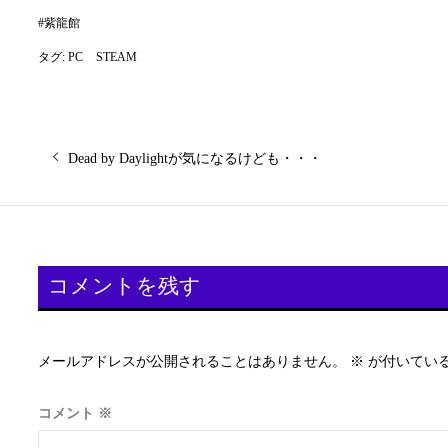
#
紫龍館
タグ:
PC
STEAM
投
前
Dead by Daylightが気になるけども・・・
の
稿
投
稿:
ナ
ビ
コメントを残す
ゲ
メールアドレスが公開されることはありません。
※
が付いてい
ー
シ
コメント
※