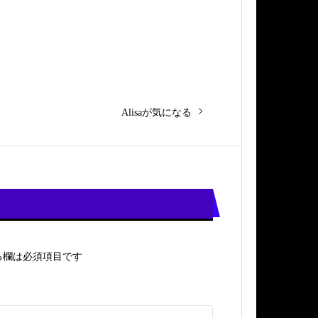
次
Alisaが気になる
の
投
稿:
る欄は必須項目です