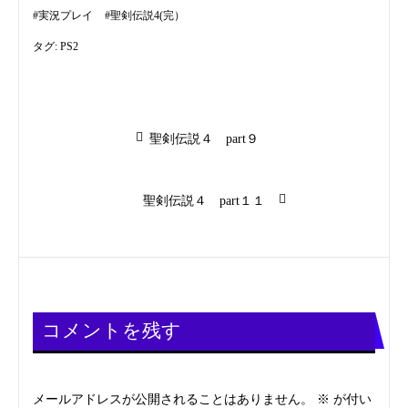
#
実況プレイ
#
聖剣伝説4(完）
タグ:
PS2
投
前
聖剣伝説４ part９
の
稿
投
稿:
次
聖剣伝説４ part１１
ナ
の
投
ビ
稿:
ゲ
ー
コメントを残す
シ
メールアドレスが公開されることはありません。
※
が付い