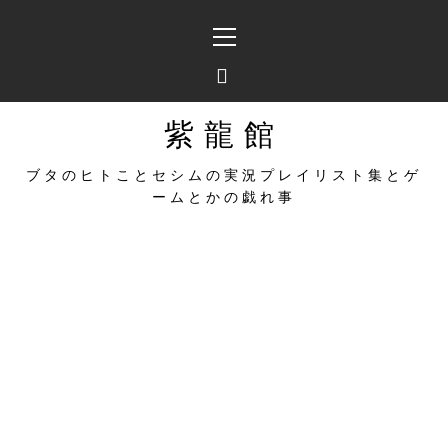
コ
メ
ン
イ
テ
ン
ン
メ
ツ
ニ
へ
ュ
紫龍館
ス
ー
キ
ブタのヒトことセシムの実況プレイリスト集とゲ
ッ
ームとかの戯れ事
プ