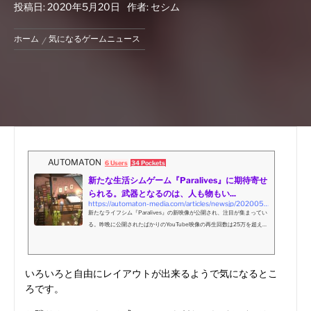
投稿日:
2020年5月20日
作者:
セシム
ホーム
気になるゲームニュース
AUTOMATON
6 Users
34 Pockets
新たな生活シムゲーム『Paralives』に期待寄せ
られる。武器となるのは、人も物もい...
https://automaton-media.com/articles/newsjp/20200520-124686/
新たなライフシム『Paralives』の新映像が公開され、注目が集まってい
る。昨晩に公開されたばかりのYouTube映像の再生回数は25万を超えて
おり、未発売の新規インディーゲームとしては異例。
いろいろと自由にレイアウトが出来るようで気になるとこ
ろです。