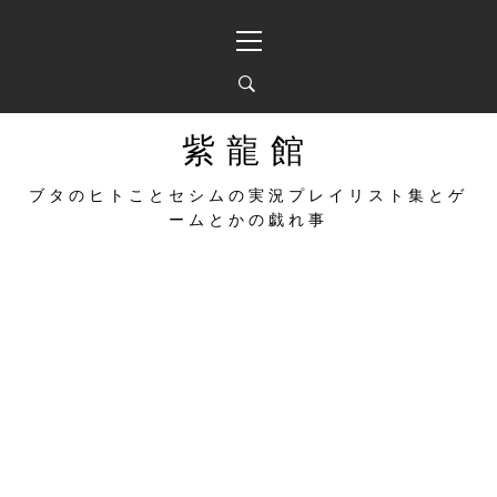
コ
メ
ン
イ
テ
ン
ン
メ
ツ
ニ
へ
ュ
紫龍館
ス
ー
キ
ブタのヒトことセシムの実況プレイリスト集とゲ
ッ
ームとかの戯れ事
プ