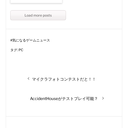
Load more posts
#
気になるゲームニュース
タグ:
PC
投
前
マイクラフォトコンテストだと！！
の
稿
投
稿:
次
AccidentHouseがテストプレイ可能？
ナ
の
投
ビ
稿:
ゲ