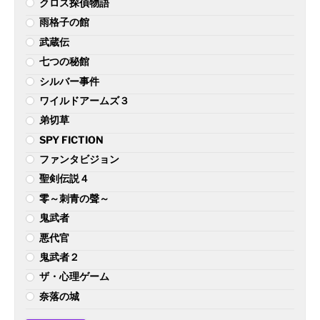
クロス探偵物語
雨格子の館
武蔵伝
七つの秘館
シルバー事件
ワイルドアームズ３
弟切草
SPY FICTION
ファンタビジョン
聖剣伝説４
零～刺青の聲～
鬼武者
悪代官
鬼武者２
ザ・心理ゲーム
奈落の城