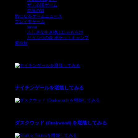
ザ・心理ゲーム
(6)
奈落の城
(34)
気になるゲームニュース
(32)
プレイ中ゲーム
(24)
steam
(5)
ふしぎな生き物ふにゃもらけ
(5)
どうぶつの森 ポケットキャンプ
(10)
紫龍館
(39)
プレイ中ゲーム
1
11 Dec 2025
ナイチンゲールを堪能してみる
2
12 Feb 2024
ダスクウッド (Duskwood) を堪能してみる