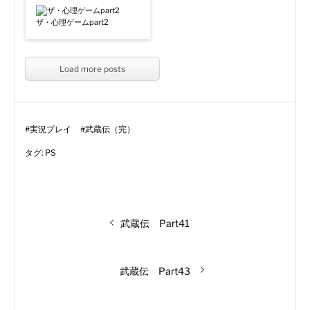
ザ・心理ゲームpart2
Load more posts
#
実況プレイ
#
武蔵伝（完）
タグ:
PS
投
前
武蔵伝 Part41
の
稿
投
稿:
次
武蔵伝 Part43
ナ
の
投