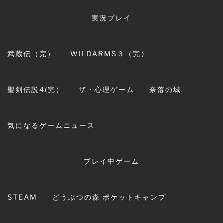
コ
ン
実況プレイ
テ
ン
ツ
武蔵伝（完）
WILDARMS３（完）
へ
紫龍館
ス
キ
ブタのヒトことセシムの実況プレイリスト集とゲ
聖剣伝説4(完）
ザ・心理ゲーム
奈落の城
ッ
ームとかの戯れ事
プ
気になるゲームニュース
プレイ中ゲーム
STEAM
どうぶつの森 ポケットキャンプ