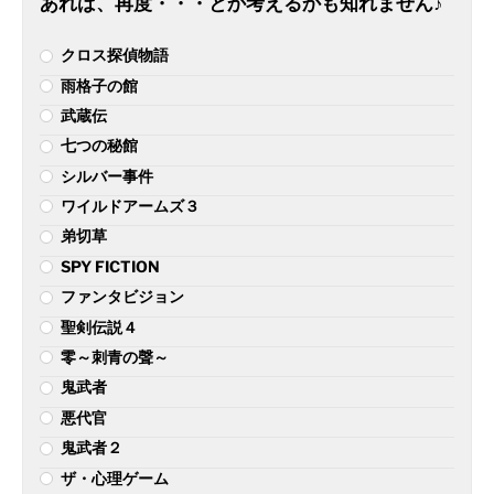
あれば、再度・・・とか考えるかも知れません♪
クロス探偵物語
雨格子の館
武蔵伝
七つの秘館
シルバー事件
ワイルドアームズ３
弟切草
SPY FICTION
ファンタビジョン
聖剣伝説４
零～刺青の聲～
鬼武者
悪代官
鬼武者２
ザ・心理ゲーム