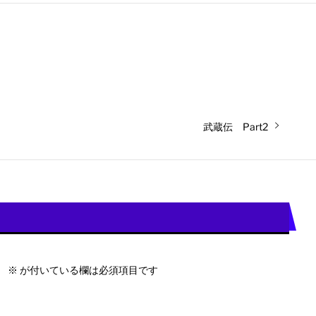
次
武蔵伝 Part2
の
投
稿:
。
※
が付いている欄は必須項目です