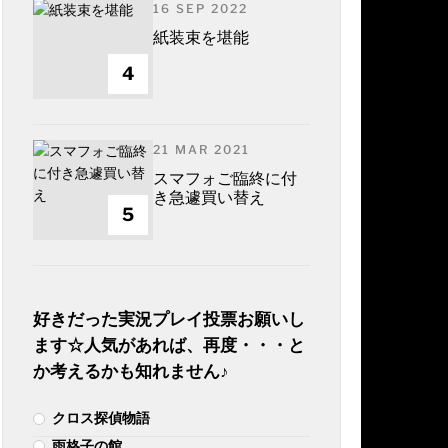
16 SEP 2022
紙装束を堪能
4
21 MAR 2021
スマフォご臨終に付
き急遽買い替え
5
好きだった実況プレイ投票お願いし
ます☆人気があれば、再度・・・と
か考えるかも知れません♪
クロス探偵物語
雨格子の館