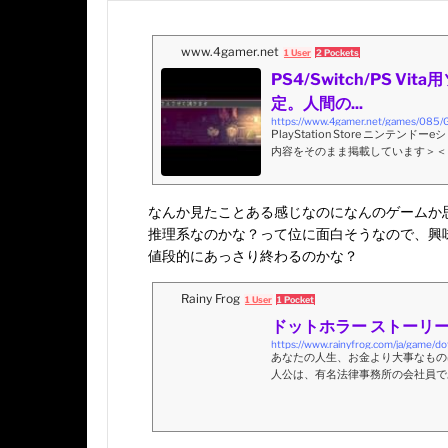
www.4gamer.net
1 User
2 Pockets
PS4/Switch/PS 
定。人間の...
https://www.4gamer.net/games/08
PlayStation Store ニン
内容をそのまま掲載しています＞＜Nintend
なたの人生、お金より大事なものは何
ニーフロッグ合…
なんか見たことある感じなのになんのゲームか
推理系なのかな？って位に面白そうなので、興
値段的にあっさり終わるのかな？
Rainy Frog
1 User
1 Pocket
ドットホラー ストーリ
https://www.rainyfrog.com/ja/game/do
あなたの人生、お金より大事なもの
人公は、有名法律事務所の会社員で
富を得ることである。ある時、彼は
め、といったさまざまな理由から、
詰める中で、 次第に大きくなる「罪