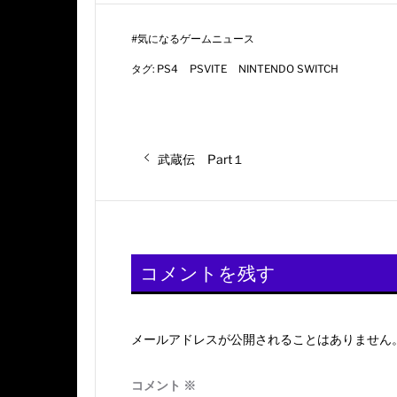
#
気になるゲームニュース
タグ:
PS4
PSVITE
NINTENDO SWITCH
投
前
武蔵伝 Part１
の
稿
投
稿:
ナ
ビ
コメントを残す
ゲ
ー
メールアドレスが公開されることはありません
シ
コメント
※