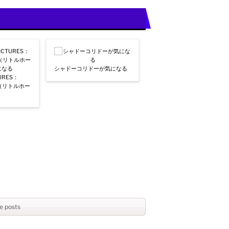
シャドーコリドーが気になる
TURES：
E』（リトルホー
e posts