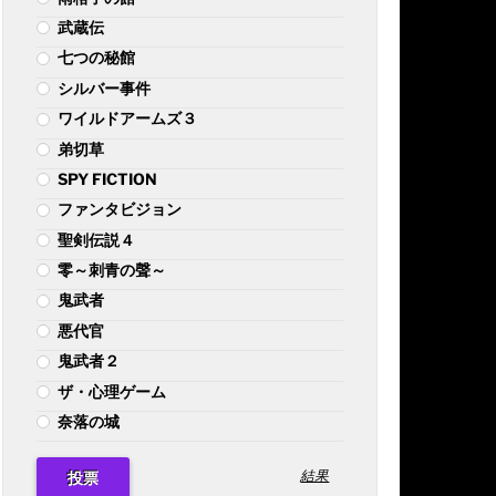
武蔵伝
七つの秘館
シルバー事件
ワイルドアームズ３
弟切草
SPY FICTION
ファンタビジョン
聖剣伝説４
零～刺青の聲～
鬼武者
悪代官
鬼武者２
ザ・心理ゲーム
奈落の城
結果