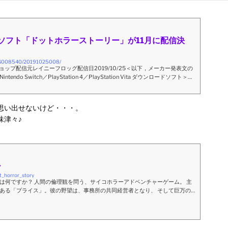
Vita用ソフト「ドットホラーストーリー」が11月に配信決
5/G008540/20191025008/
テンドーeショップ配信元レイニーフロッグ配信日2019/10/25＜以下，メーカー発表文の
o Switch／PlayStation 4／PlayStation Vita ダウンロードソフト＞あ
ですか？人間の倫理観を問う、サイコホラーアドベンチャーゲーム レイ
思い出せないけど・・・。
味津々♪
ー
t_horror_story
は何ですか？ 人間の倫理観を問う、サイコホラーアドベンチャーゲーム。 主
ある「プライス」。彼の野望は、事務所の共同経営者となり、 そして巨万の
、とあるマンションの住人たちを、 家賃滞納や新たな高速道路の建設のた
 立ち退きを迫るという任務を受ける。優しい老人をはじめ、住民たちを追い
悪感」によって、彼の精神は病みはじめ、やがて「幻覚」を見るよ...